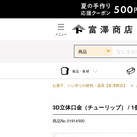
メニュー
商品
食品・食材
お菓子、パン作りの材料・器具【富澤商店】
3D立体口金（チューリップ） / 1
商品No.01914500