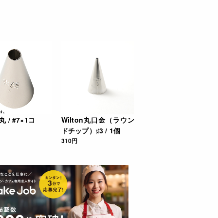
 / #7×1コ
Wilton丸口金（ラウン
ドチップ）♯3 / 1個
310円