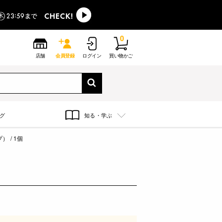
0
店舗
会員登録
ログイン
買い物かご
グ
知る・学ぶ
 / 1個