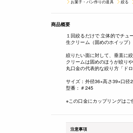
お菓子・パン作りの道具
絞る
商品概要
１回絞るだけで 立体的でチュ
生クリーム（固めのホイップ
絞りたい面に対して、垂直に
クリームは固めのほうが絞り
丸口金の代表的な絞り方「ド
サイズ：外径36×高さ39×口径27
型番：＃245
※この口金にカップリングはご
注意事項