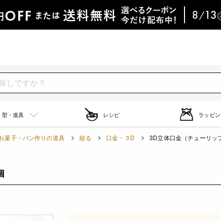
型・道具
レシピ
ラッピン
お菓子・パン作りの道具
絞る
口金・３D
3D立体口金（チューリップ）
個