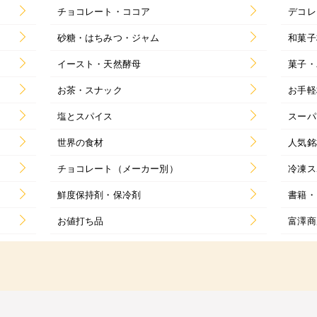
チョコレート・ココア
デコレ
砂糖・はちみつ・ジャム
和菓子
イースト・天然酵母
菓子・
お茶・スナック
お手軽
塩とスパイス
スーパ
世界の食材
人気銘
チョコレート（メーカー別）
冷凍ス
鮮度保持剤・保冷剤
書籍・
お値打ち品
富澤商