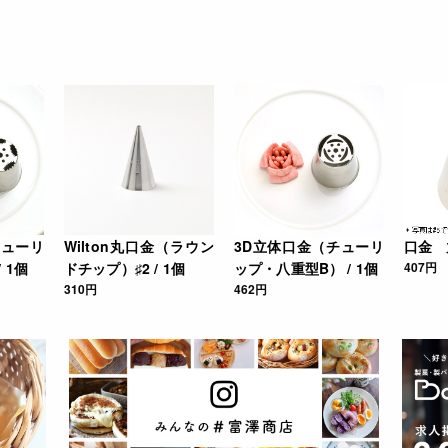
チューリ
Wilton丸口金（ラウン
3D立体口金（チューリ
口金 丸
 1個
ドチップ）♯2 / 1個
ップ・八重型B） / 1個
407円
310円
462円