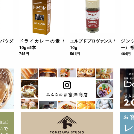
パウダ
ドライカレーの素 /
エルブドプロヴァンス /
ジン
10g×5本
10g
ー） 瓶 
745円
561円
464円