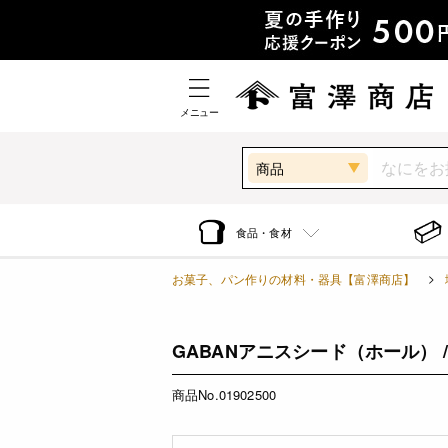
メニュー
商品
食品・食材
お菓子、パン作りの材料・器具【富澤商店】
GABANアニスシード（ホール） / 
商品No.01902500