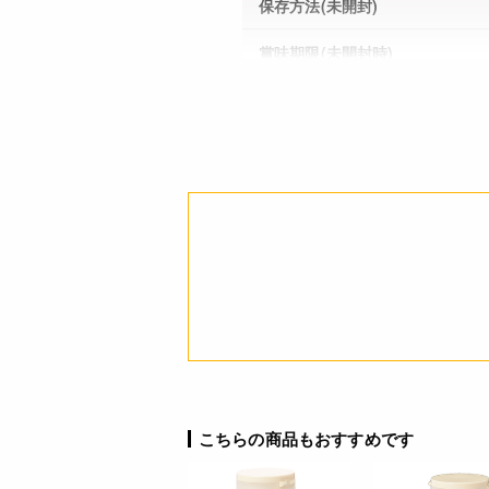
保存方法(未開封)
賞味期限(未開封時)
※製造日を起点とした期限で
す。
アレルギー
注意事項
JANコード
こちらの商品もおすすめです