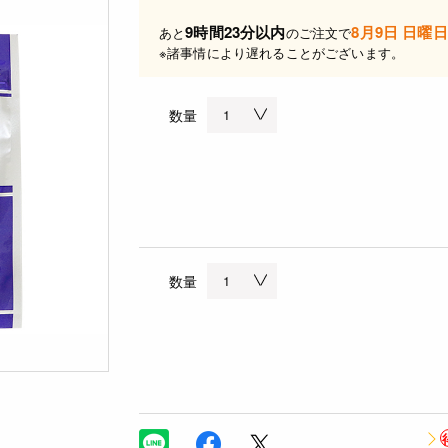
9時間23分以内
8月9日 日曜日
あと
のご注文で
※諸事情により遅れることがございます。
数量
数量