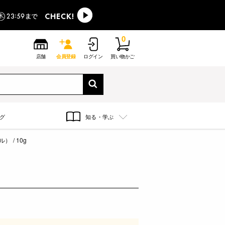
0
店舗
会員登録
ログイン
買い物かご
グ
知る・学ぶ
 / 10g