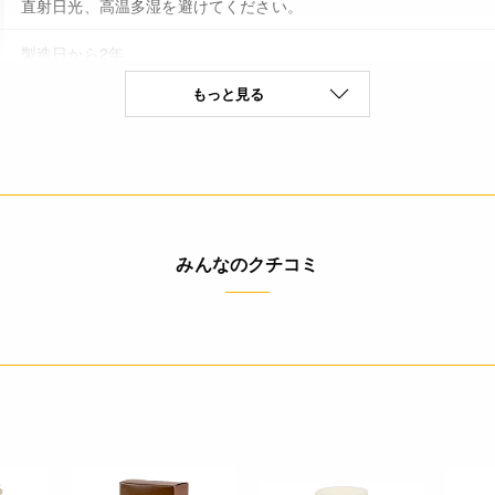
直射日光、高温多湿を避けてください。
製造日から2年
もっと見る
なし(特定原材料8品目)
* 脱酸素剤を取り出してからご使用ください。
* 使い残しは吸湿を防ぐため必ず密封してください。
みんなのクチコミ
◆商品の在庫・販売状況について◆
・諸事情により、予告なく販売終了になる場合がございます。予め
・当サイトに掲載されている商品は、ご購入可能な状態にあっても
ありません。予めご了承ください。
4971985031098