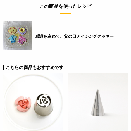
この商品を使ったレシピ
詳細
◆材質:ステンレススチール、シリコン◆耐熱温度:250℃◆原
産国:中国
感謝を込めて。父の日アイシングクッキー
JANコード
0070896377227
こちらの商品もおすすめです