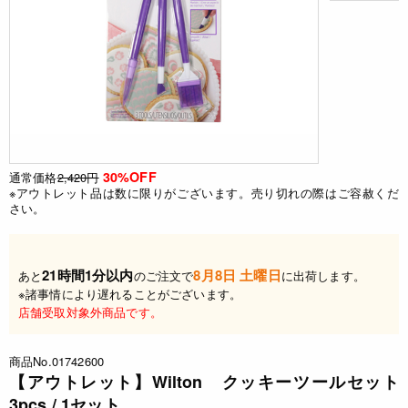
30%OFF
通常価格
2,420円
※アウトレット品は数に限りがございます。売り切れの際はご容赦くだ
さい。
21時間1分以内
8月8日 土曜日
あと
のご注文で
に出荷します。
※諸事情により遅れることがございます。
店舗受取対象外商品です。
商品No.01742600
【アウトレット】Wilton クッキーツールセット
3pcs / 1セット