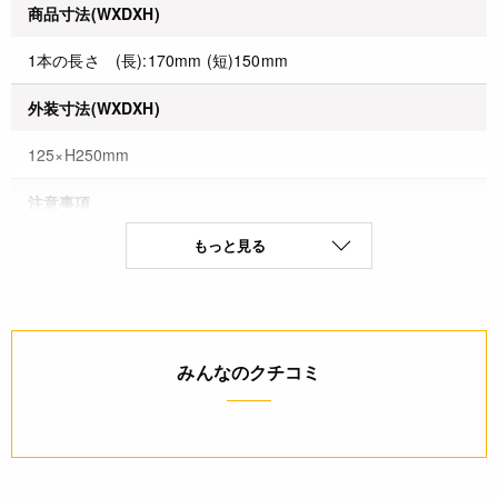
商品寸法(WXDXH)
1本の長さ (長):170mm (短)150mm
外装寸法(WXDXH)
125×H250mm
注意事項
もっと見る
* 直火のそばに置かないでください。* 直接火にかけての使用
はしないでください。* 取り扱いには十分注意し、使用後は必
ずキャップをしめてお子様の手の届かないところで保管してく
ださい。
みんなのクチコミ
◆商品の在庫・販売状況について◆
・諸事情により、予告なく販売終了になる場合がございます。
予めご了承ください。
・当サイトに掲載されている商品は、ご購入可能な状態にあっ
ても必ずしも在庫を保証するものではありません。予めご了承
ください。