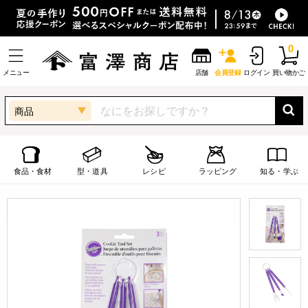
0
メニュー
店舗
会員登録
ログイン
買い物かご
商品
食品・食材
型・道具
レシピ
ラッピング
知る・学ぶ