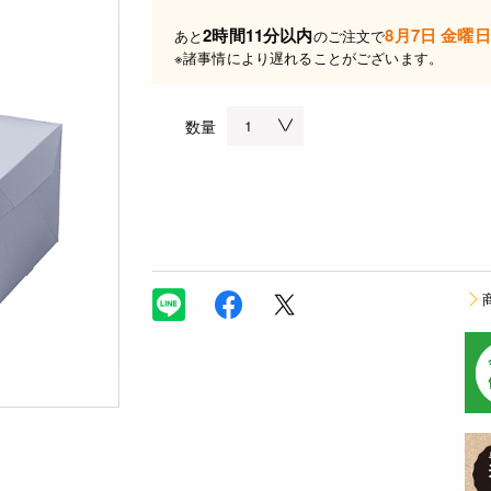
2時間11分以内
8月7日 金曜日
あと
のご注文で
※諸事情により遅れることがございます。
数量