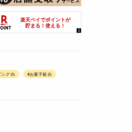
ピング 白
#お菓子箱 白