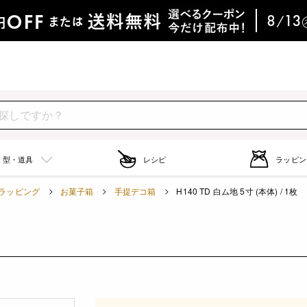
型・道具
レシピ
ラッピン
ラッピング
お菓子箱
手提デコ箱
H140 TD 白ム地 5寸 (本体) / 1枚