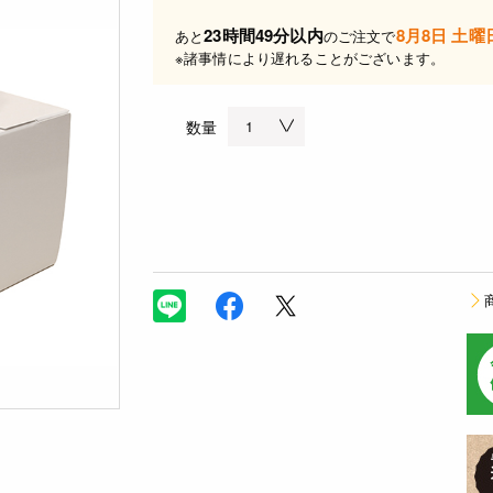
23時間49分以内
8月8日 土曜
あと
のご注文で
※諸事情により遅れることがございます。
数量