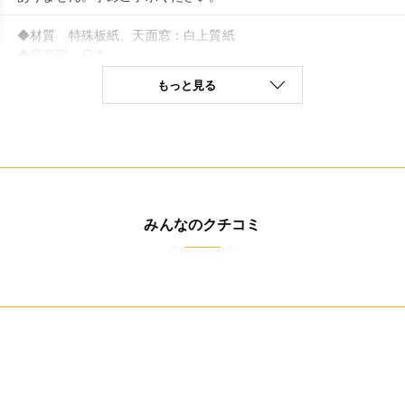
◆材質 特殊板紙、天面窓：白上質紙
◆原産国 日本
もっと見る
4932503979780
みんなのクチコミ