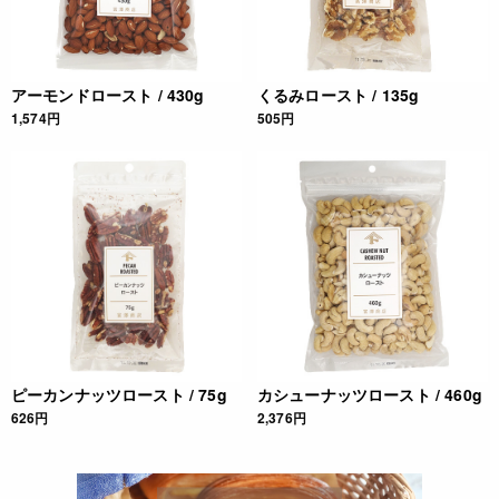
・当サイトに掲載されている商品は、ご購入可能な状態にあっ
ても必ずしも在庫を保証するものではありません。予めご了承
ください。
アーモンドロースト / 430g
くるみロースト / 135g
JANコード
1,574円
505円
4972319933132
ピーカンナッツロースト / 75g
カシューナッツロースト / 460g
626円
2,376円