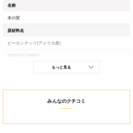
名称
木の実
原材料名
ピーカンナッツ(アメリカ産)
保存方法(未開封)
もっと見る
直射日光、高温多湿を避けて保存
賞味期限(未開封時)
※製造日を起点とした期限です。
製造日から150日
みんなのクチコミ
アレルギー
なし(特定原材料8品目)