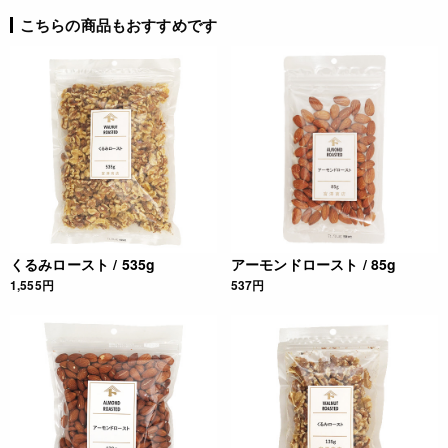
コンタミネーション
こちらの商品もおすすめです
* 本品製造所では、落花生・小麦・卵・乳成分・えび・かに・
くるみを含む食品も扱っています。(特定原材料8品目中)
栄養成分表示
(100gあたり) エネルギー 728kcal たんぱく質 10.1g 脂質
70.3g 炭水化物 16.8g 食塩相当量 0.0g *この表示値は、目安
です。
注意事項
くるみロースト / 535g
アーモンドロースト / 85g
1,555円
537円
* 湿気の吸収を防ぐ為、開封後は密閉して保存し、お早めにお
召し上がり下さい。
* 脱酸素剤を取り除いてからご使用ください。
◆商品の在庫・販売状況について◆
・諸事情により、予告なく販売終了になる場合がございます。
予めご了承ください。