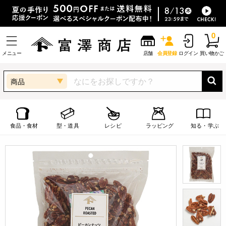
0
メニュー
店舗
会員登録
ログイン
買い物かご
商品
食品・食材
型・道具
レシピ
ラッピング
知る・学ぶ