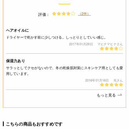
保存方法(未開封)
直射日光、高温多湿な場所を避けて常温または冷暗所で保存
（2件）
評価：
賞味期限(未開封時)
ヘアオイルに
※製造日を起点とした期限です。
ドライヤーで乾かす前に少しつける。しっとりとしていい感じ。
2017年01月29日
マヒナマヒナさん
製造日から2年
アレルギー
保湿力あり
サラッとしてクセがないので、冬の乾燥肌対策にスキンケア用としても愛
なし(特定原材料8品目)
用しています。
2016年01月16日
光さん
栄養成分表示
(1本92gあたり) エネルギー 828kcal たんぱく質 0g 脂質 92g
もっと見る
炭水化物 0g 食塩相当量 0g ビタミンE(mg) 43.5mg
注意事項
こちらの商品もおすすめです
* 開封後はお早めに使い切ってください。