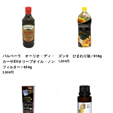
* アルガンオイルは冷気にあたると、白濁や沈殿、凝固が起こ
ります。成分の一部が低温で固まって起こる現象で、異物や不
純物の混入、カビではありません。一度白濁・凝固しても、暖
かい場所にしばらく置くと溶けて透明になります。品質に問題
はありませんので、安心してお使いください。
* しっかりと蓋を閉め、軽く振ってからご使用ください。
◆商品の在庫・販売状況について◆
・諸事情により、予告なく販売終了になる場合がございます。
予めご了承ください。
バルベーラ オーリオ・ディ・
ズッキ ひまわり油 / 918g
・当サイトに掲載されている商品は、ご購入可能な状態にあっ
カーサEVオリーブオイル・ノン
1,004円
ても必ずしも在庫を保証するものではありません。予めご了承
フィルター / 454g
ください。
2,906円
JANコード
4975723003590