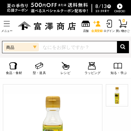
0
メニュー
店舗
会員登録
ログイン
買い物かご
商品
食品・食材
型・道具
レシピ
ラッピング
知る・学ぶ