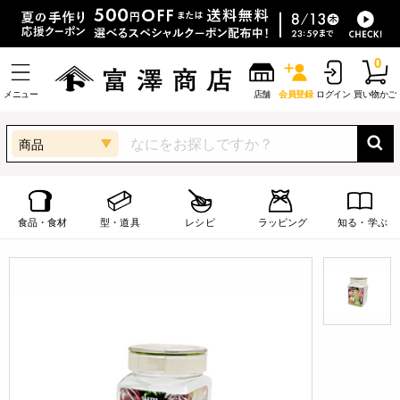
0
メニュー
店舗
会員登録
ログイン
買い物かご
商品
食品・食材
型・道具
レシピ
ラッピング
知る・学ぶ