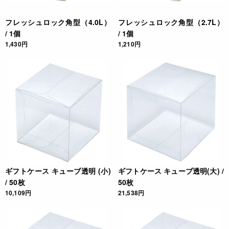
ださい。
* 液体が漏れるおそれがありますので、横倒しでの使用はお避
フレッシュロック角型（4.0L）
フレッシュロック角型（2.7L）
けください。
/ 1個
/ 1個
* 冷凍庫に入れないで下さい。また、ドライアイスや炭酸飲料
1,430円
1,210円
は入れないで下さい。
* フタを開けた時にラベルのインク臭がすることがあります
が、ご使用前の洗浄で臭わなくなります。
JANコード
4904776512490
ギフトケース キューブ透明 (小)
ギフトケース キューブ透明(大) /
/ 50枚
50枚
10,109円
21,538円