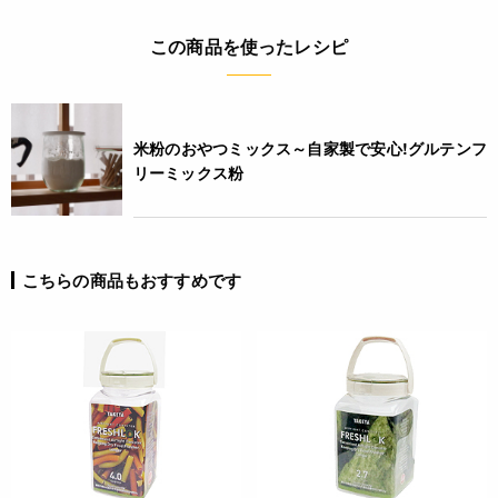
この商品を使ったレシピ
詳細
◆材質 本体：飽和ポリエステル、中フタ：ポリプロピレン、
上フタ：PCT、パッキン：シリコン
◆耐熱温度 本体：-20℃～60℃
米粉のおやつミックス～自家製で安心!グルテンフ
◆容量 1.1L
リーミックス粉
＜商品特徴＞
・本体は衝撃に強く軽い素材
・汚れにくくにおいがつきにくい
・一体型のシリコンパッキン
こちらの商品もおすすめです
・風味を逃がさず、湿気を遮る高気密性
・ワンタッチ開閉、中身が見える透明フタ
・大口径で中身の出し入れがしやすい
ご利用方法
* ご使用前によく洗浄してください。
* スポンジや柔らかい布に中性洗剤を付け、ぬるま湯で洗って
ください。洗った後は、柔らかい布で拭くか自然乾燥させてく