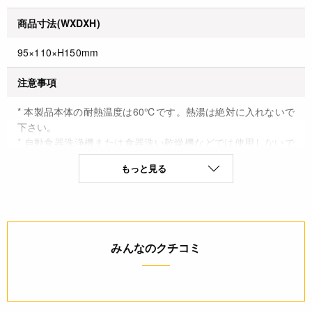
商品寸法(WXDXH)
95×110×H150mm
注意事項
* 本製品本体の耐熱温度は60℃です。熱湯は絶対に入れないで
下さい。
* 自動食器洗浄機または食器洗い乾燥機などでは使用しないで
下さい。
もっと見る
* 火の側や熱い物の側に置かないで下さい。
* 電子レンジ・オーブン及びグリルでご使用にならないで下さ
い。
◆商品の在庫・販売状況について◆
みんなのクチコミ
・諸事情により、予告なく販売終了になる場合がございます。
予めご了承ください。
・当サイトに掲載されている商品は、ご購入可能な状態にあっ
ても必ずしも在庫を保証するものではありません。予めご了承
ください。