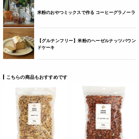
コンタミネーション
米粉のおやつミックスで作る コーヒーグラノーラ
* 本品加工所では、落花生・小麦・卵・乳成分・えび・かに・
くるみを含む食品も扱っています。(特定原材料8品目中)
栄養成分表示
【グルテンフリー】米粉のヘーゼルナッツパウン
ドケーキ
(100gあたり) エネルギー 704kcal たんぱく質 14.3g 脂質
67.0g 炭水化物 14.1g 食塩相当量 0.0g *この表示値は、目安
です。
こちらの商品もおすすめです
注意事項
* 湿気の吸収を防ぐ為、開封後は密閉して保存し、お早めにお
召し上がり下さい。
* 脱酸素剤を取り除いてからご使用ください。
◆商品の在庫・販売状況について◆
・諸事情により、予告なく販売終了になる場合がございます。
予めご了承ください。
・当サイトに掲載されている商品は、ご購入可能な状態にあっ