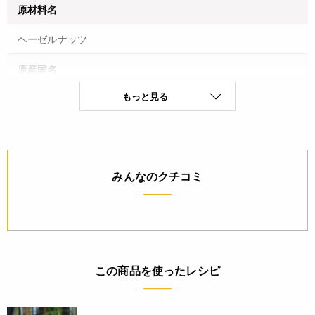
原材料名
ヘーゼルナッツ
原産国名
もっと見る
トルコ
保存方法(未開封)
直射日光、高温多湿を避けて保存
みんなのクチコミ
賞味期限(未開封時)
※製造日を起点とした期限です。
製造日から150日
アレルギー
この商品を使ったレシピ
なし(特定原材料8品目)