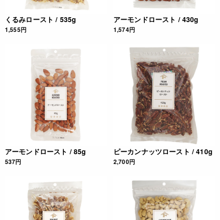
ても必ずしも在庫を保証するものではありません。予めご了承
くるみロースト / 535g
アーモンドロースト / 430g
ください。
1,555円
1,574円
JANコード
4972319933118
アーモンドロースト / 85g
ピーカンナッツロースト / 410g
537円
2,700円