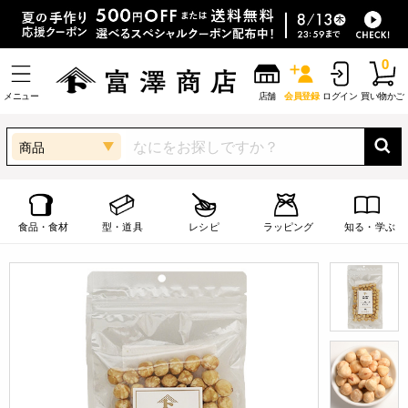
0
メニュー
店舗
会員登録
ログイン
買い物かご
商品
食品・食材
型・道具
レシピ
ラッピング
知る・学ぶ