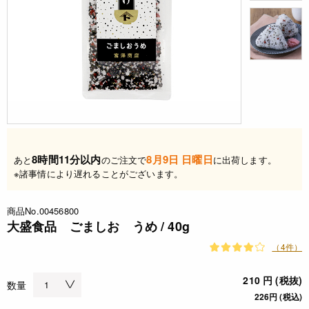
8時間11分以内
8月9日 日曜日
あと
のご注文で
に出荷します。
※諸事情により遅れることがございます。
商品No.00456800
大盛食品 ごましお うめ / 40g
（4件）
210 円 (税抜)
数量
226円 (税込)