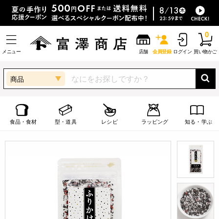
0
メニュー
店舗
会員登録
ログイン
買い物かご
商品
食品・食材
型・道具
レシピ
ラッピング
知る・学ぶ