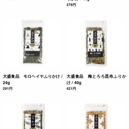
378円
大盛食品 モロヘイヤふりかけ /
大盛食品 梅とろろ昆布ふりか
24g
け / 40g
291円
421円