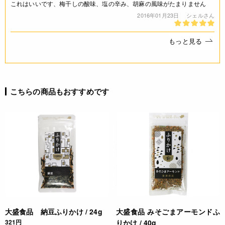
これはいいです、梅干しの酸味、塩の辛み、胡麻の風味がたまりません
* おむすび、赤飯、お弁当などに少量かけてお召し上がり下さ
2016年01月23日
シェルさん
い。
* 通常のふりかけの様にふりかけますと塩辛くなりますので、
もっと見る
パラパラとふりかける程度でご使用ください。
更新情報
こちらの商品もおすすめです
2017.07.27 パッケージ変更
JANコード
4904554103599
大盛食品 納豆ふりかけ / 24g
大盛食品 みそごまアーモンドふ
321円
りかけ / 40g