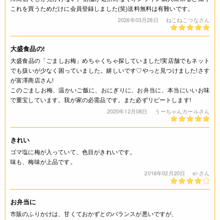
これを買うためだけに会員登録しました(笑)送料無料は有難いです。
小麦(特定原材料8品目)
2026年03月28日
ねこねこつなさん
栄養成分表示
大盛食品の!
(本品1袋40gあたり) エネルギー 121kcal たんぱく質 4.5g 脂質
大盛食品の「ごましお梅」めちゃくちゃ探していました!実店舗でもネット
9.3g 炭水化物 4.9g 食塩相当量 19.7g *この表示値は、目安
でも扱いが少なく困っていました。嬉しいです♡やっと見つけました!さす
です。
が富澤商店さん!
このごましお梅、温かいご飯に、おにぎりに、お弁当に、本当にいいお味
注意事項
で重宝しています。我が家の必需品です。また必ずリピートします!
2020年12月08日
うーちゃんカールさん
* 開封後は、お早めにお召し上がりください。
きれい
◆商品の在庫・販売状況について◆
・諸事情により、予告なく販売終了になる場合がございます。
ゴマ塩に梅が入っていて、色目がきれいです。
予めご了承ください。
味も、梅味が上品です。
・当サイトに掲載されている商品は、ご購入可能な状態にあっ
2016年02月20日
si-さん
ても必ずしも在庫を保証するものではありません。予めご了承
ください。
お弁当に
市販のふりかけは、甘くておかずとのバランスが悪いですが、
ご利用方法