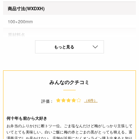
商品寸法(WXDXH)
100×200mm
原材料名
もっと見る
食塩(国内製造)、煎り黒ごま、乾燥梅肉、小麦粉、コーンスタ
ーチ／調味料(アミノ酸等)、酸味料、甘味料(ソルビトール)、
膨張剤(重曹)、紅麹色素、(一部に小麦・ごまを含む)
保存方法(未開封)
みんなのクチコミ
直射日光、高温多湿を避けて常温にて保存してください
（4件）
賞味期限(未開封時)
評価：
※製造日を起点とした期限です。
何十年も前から大好き
製造日から12ヶ月
お弁当のふりかけに断トツ一位。ごま塩なんだけど梅がしっかり主張して
いてとても美味しい。白いご飯に梅の赤とごまの黒がとっても映える。富
アレルギー
澤商店でしか見かけない。店舗が近所になくオンライン購入出来ると知り