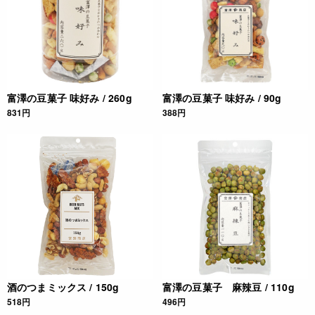
栄養成分表示
(100g当たり) エネルギー 427kcal たんぱく質 10.9g 脂質
10.3g 炭水化物 73.9g 食塩相当量 1.4g ** この表示値は、目
安です。
富澤の豆菓子 味好み / 260g
富澤の豆菓子 味好み / 90g
831円
388円
注意事項
* 開封後は、お早めにお召し上がり下さい。
* 脱酸素剤を取り除いてからお召し上がり下さい。
◆商品の在庫・販売状況について◆
・諸事情により、予告なく販売終了になる場合がございます。
予めご了承ください。
・当サイトに掲載されている商品は、ご購入可能な状態にあっ
ても必ずしも在庫を保証するものではありません。予めご了承
ください。
酒のつまミックス / 150g
富澤の豆菓子 麻辣豆 / 110g
518円
496円
JANコード