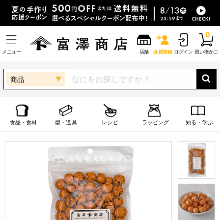
0
メニュー
店舗
会員登録
ログイン
買い物かご
商品
食品・食材
型・道具
レシピ
ラッピング
知る・学ぶ