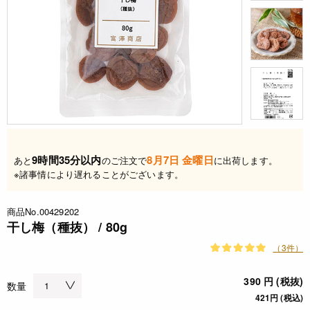
9時間35分以内
8月7日 金曜日
あと
のご注文で
に出荷します。
※諸事情により遅れることがございます。
商品No.00429202
干し梅（種抜） / 80g
（3件）
390 円 (税抜)
数量
421円 (税込)