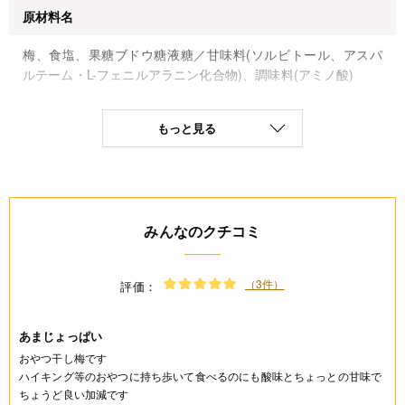
原材料名
梅、食塩、果糖ブドウ糖液糖／甘味料(ソルビトール、アスパ
ルテーム・L-フェニルアラニン化合物)、調味料(アミノ酸)
原産国名
もっと見る
中国
原料原産地名
なし
みんなのクチコミ
保存方法(未開封)
（3件）
評価：
直射日光、高温多湿を避け冷暗所に保存
あまじょっぱい
賞味期限(未開封時)
おやつ干し梅です
※製造日を起点とした期限です。
ハイキング等のおやつに持ち歩いて食べるのにも酸味とちょっとの甘味で
ちょうど良い加減です
製造日から365日