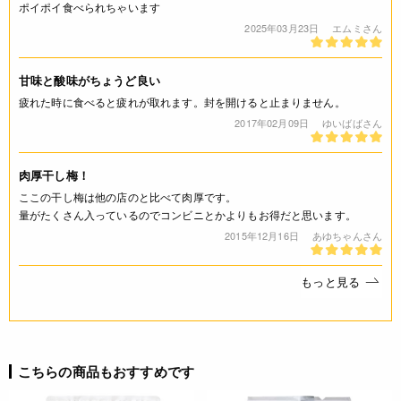
ポイポイ食べられちゃいます
2025年03月23日
エムミさん
アレルギー
なし(特定原材料8品目)
甘味と酸味がちょうど良い
疲れた時に食べると疲れが取れます。封を開けると止まりません。
コンタミネーション
2017年02月09日
ゆいばばさん
* 本品加工所では、小麦・乳成分・卵・そば・落花生・えび・
かに・くるみを含む食品も扱っています。(特定原材料8品目
肉厚干し梅！
中)
ここの干し梅は他の店のと比べて肉厚です。
量がたくさん入っているのでコンビニとかよりもお得だと思います。
栄養成分表示
2015年12月16日
あゆちゃんさん
(100g当たり) エネルギー 230kcal たんぱく質 2.9g 脂質 0.3g
もっと見る
炭水化物 53.8g 食塩相当量 15.2g *この表示値は、目安で
す。
注意事項
こちらの商品もおすすめです
* 脱酸素剤を取り除いてからご使用下さい。* 十分な選別作業
をしておりますが、稀に夾雑物が混入している事があります。