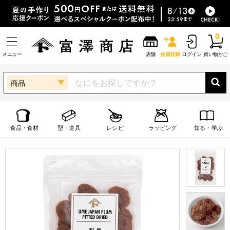
0
メニュー
店舗
会員登録
ログイン
買い物かご
商品
食品・食材
型・道具
レシピ
ラッピング
知る・学ぶ