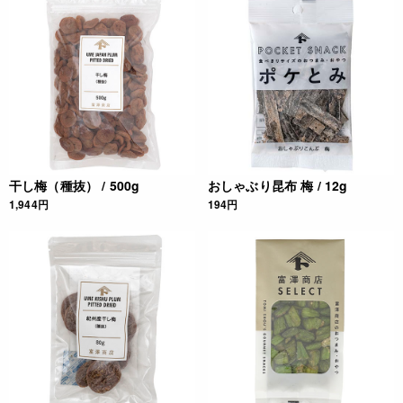
◆商品の在庫・販売状況について◆
・諸事情により、予告なく販売終了になる場合がございます。
予めご了承ください。
・当サイトに掲載されている商品は、ご購入可能な状態にあっ
ても必ずしも在庫を保証するものではありません。予めご了承
ください。
更新情報
干し梅（種抜） / 500g
おしゃぶり昆布 梅 / 12g
1,944円
194円
2013.10.18 規格変更 1kg→500g
JANコード
4932503409867