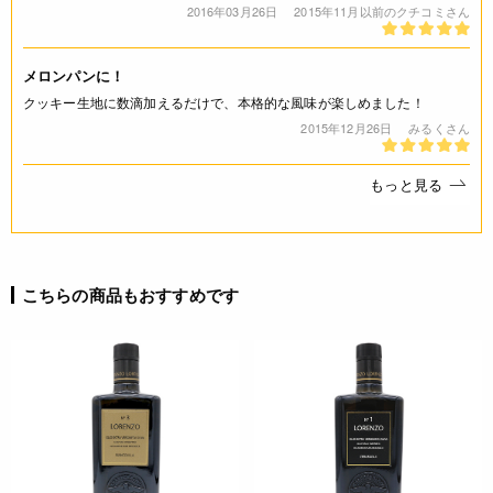
2016年03月26日
2015年11月以前のクチコミさん
詳細
＜食品添加物＞香料製剤
メロンパンに！
クッキー生地に数滴加えるだけで、本格的な風味が楽しめました！
ご利用方法
2015年12月26日
みるくさん
・水溶性で耐熱性があり、香りが長く続きます。メロンパンな
もっと見る
どに。
・標準使用量：全量に対して0.1～0.3％
更新情報
こちらの商品もおすすめです
2015.11.14 品名・パッケージ変更
JANコード
4531482001118