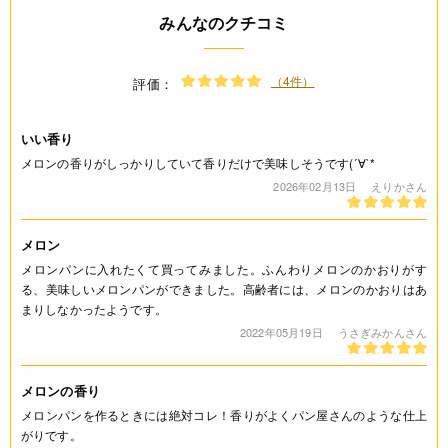
みんなのクチコミ
賞味期限(未開封時)
※製造日を起点とした期限です。
（4件）
評価：
730日
いい香り
アレルギー
メロンの香りがしっかりしていて香りだけで美味しそうです(´∀`*
2026年02月13日
えりかさん
なし(特定原材料8品目)
注意事項
メロン
メロンパンに入れたくて買ってみました。ふんわりメロンのかおりがす
* 着香の目的以外には使用できません。
る、美味しいメロンパンができました。高齢者には、メロンのかおりはあ
まりしなかったようです。
◆商品の在庫・販売状況について◆
2022年05月19日
うさぎみかんさん
・諸事情により、予告なく販売終了になる場合がございます。
予めご了承ください。
・当サイトに掲載されている商品は、ご購入可能な状態にあっ
メロンの香り
ても必ずしも在庫を保証するものではありません。予めご了承
メロンパンを作るときには絶対コレ！香りがよくパン屋さんのような仕上
ください。
がりです。