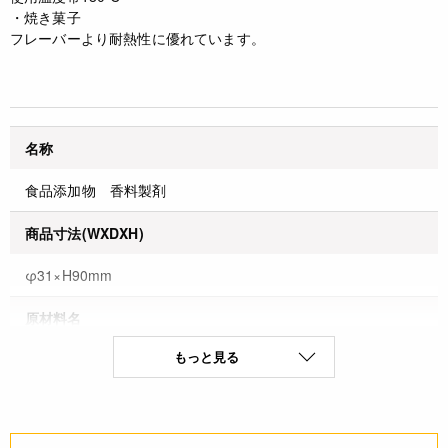
・焼き菓子
フレーバーより耐熱性に優れています。
名称
食品添加物 香料製剤
商品寸法(WXDXH)
φ31×H90mm
原材料名
もっと見る
＜成分及び重量％＞エチルアルコール44％
保存方法(未開封)
火気を避け冷暗所に保管