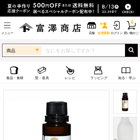
0
メニュー
店舗
会員登録
ログイン
買い物かご
商品
食品・食材
型・道具
レシピ
ラッピング
知る・学ぶ