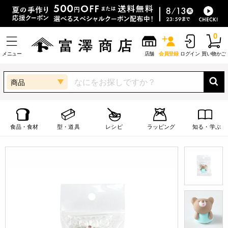
0
メニュー
店舗
会員登録
ログイン
買い物かご
商品
食品・食材
型・道具
レシピ
ラッピング
知る・学ぶ