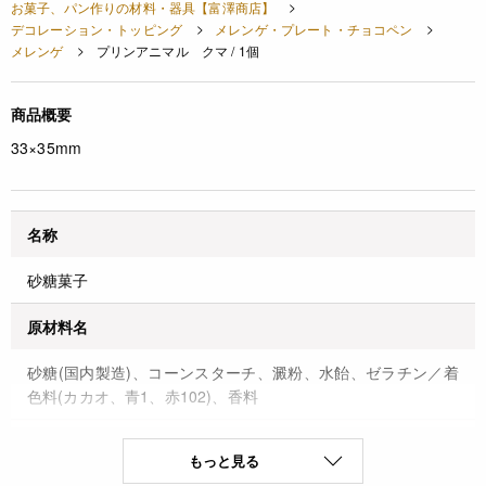
お菓子、パン作りの材料・器具【富澤商店】
デコレーション・トッピング
メレンゲ・プレート・チョコペン
メレンゲ
プリンアニマル クマ / 1個
商品概要
33×35mm
名称
砂糖菓子
原材料名
砂糖(国内製造)、コーンスターチ、澱粉、水飴、ゼラチン／着
色料(カカオ、青1、赤102)、香料
原料原産地名
もっと見る