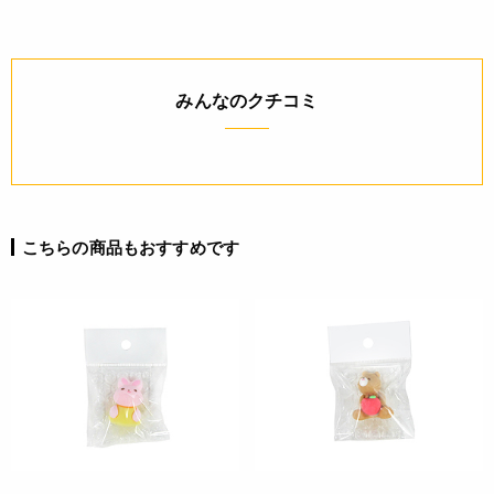
砂糖(国内製造)
保存方法(未開封)
直射日光・高温多湿を避け保存
みんなのクチコミ
賞味期限(未開封時)
※製造日を起点とした期限です。
製造日から365日
こちらの商品もおすすめです
アレルギー
なし(特定原材料8品目)
コンタミネーション
* 本品加工所では、小麦・乳成分・卵・そば・落花生・えび・
かに・くるみを含む食品も扱っています。(特定原材料8品目
中)