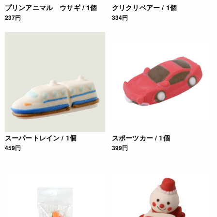
栄養成分表示
プリンアニマル ウサギ / 1個
クリクリベアー / 1個
237円
334円
(100g当たり) エネルギー 385kcal たんぱく質 1.2g 脂質 0.1g
炭水化物 94.9g 食塩相当量 0.01g *推定値
注意事項
◆商品の在庫・販売状況について◆
・諸事情により、予告なく販売終了になる場合がございます。
予めご了承ください。
・当サイトに掲載されている商品は、ご購入可能な状態にあっ
ても必ずしも在庫を保証するものではありません。予めご了承
ください。
スーパートレイン / 1個
スポーツカー / 1個
JANコード
459円
399円
4932503441881