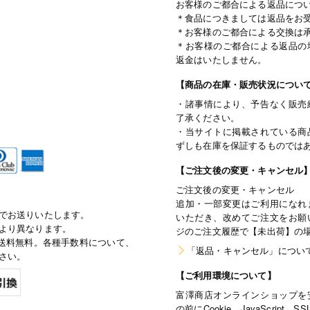
お客様のご都合による返品につ
＊食品につきましては返品をお
＊お客様のご都合による交換は
＊お客様のご都合による返品の
返金はいたしません。
【商品の在庫・販売状況につい
・諸事情により、予告なく販売
了承ください。
・当サイトに掲載されている商
ずしも在庫を保証するものでは
【ご注文後の変更・キャンセル
ご注文後の変更・キャンセル
追加・一部変更はご利用になれ
でお送りいたします。
いただき、改めてご注文をお願
より異なります。
ジのご注文履歴で【未出荷】の
で通常送料無料。各種手数料について、
「返品・キャンセル」につい
さい。
【ご利用環境について】
富澤商店オンラインショップを
の前にCookie、JavaScri