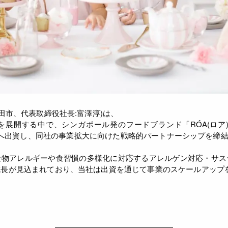
田市、代表取締役社長:富澤淳)は、
開する中で、シンガポール発のフードブランド「RÓA(ロア)」を
 Tan氏)」へ出資し、同社の事業拡大に向けた戦略的パートナーシップを
食物アレルギーや食習慣の多様化に対応するアレルゲン対応・サス
成長が見込まれており、当社は出資を通じて事業のスケールアップ