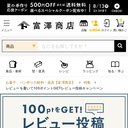
0
メニュー
店舗
会員登録
ログイン
買い物かご
商品
食品・食材
型・道具
レシピ
ラッピング
知る・学ぶ
お菓子、パン作りの材料・器具【富澤商店】
特集
レビューを書いて100ポイントGET!レビュー投稿キャンペーン