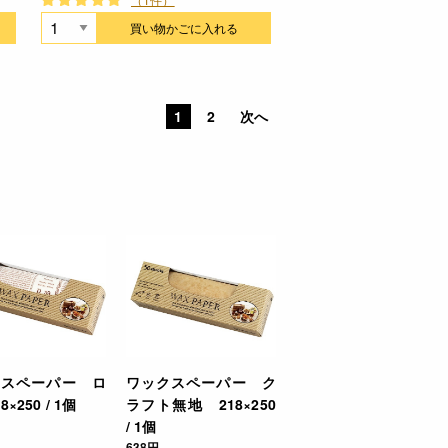
買い物かごに入れる
1
2
次へ
クスペーパー ロ
ワックスペーパー ク
×250 / 1個
ラフト無地 218×250
/ 1個
638円