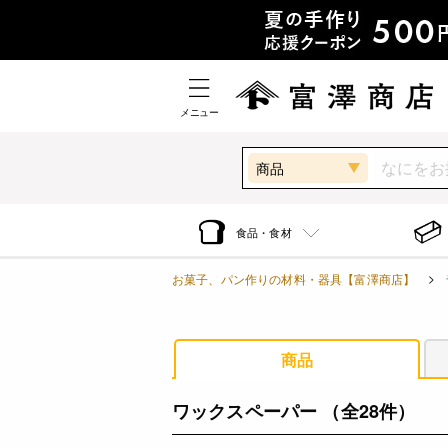
メニュー
商品
食品・食材
お菓子、パン作りの材料・器具【富澤商店】
商品
ワックスペーパー
（全28件）