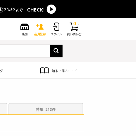
0
店舗
会員登録
ログイン
買い物かご
グ
知る・学ぶ
特集
213件