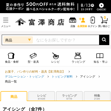
0
メニュー
店舗
会員登録
ログイン
買い物かご
商品
食品・食材
型・道具
レシピ
ラッピング
知る・学ぶ
お菓子、パン作りの材料・器具【富澤商店】
デコレーション・トッピング
トッピング材料
アイシング
商品一覧
レシピ
ラッピング
特集
商品
8140件
977件
213件
アイシング
（全7件）