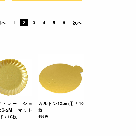
前へ
1
2
3
4
5
6
次へ
キトレー シェ
カルトン12cm用 / 10
cS-2M マット
枚
 / 10枚
495円