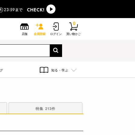
0
店舗
会員登録
ログイン
買い物かご
グ
知る・学ぶ
特集
213件