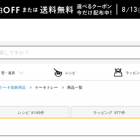
型・道具
レシピ
ラッピン
ケーキ装飾用品
ケーキトレー
商品一覧
レシピ
8140件
ラッピング
977件