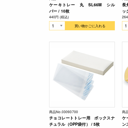
ケーキトレー 丸 SL66M シル
長
バー / 10枚
ック
440円 (税込)
26
買い物かごに入れる
商品No.03093700
商品
チョコレートトレー用 ボックスナ
ケ
チュラル（OPP袋付） / 5枚
ンス