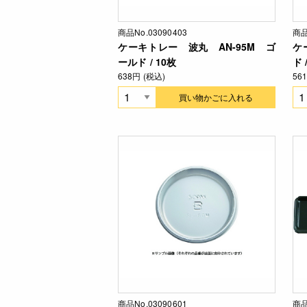
商品No.03090403
商品
ケーキトレー 波丸 AN-95M ゴ
ケ
ールド / 10枚
ド 
638円 (税込)
56
買い物かごに入れる
商品No.03090601
商品