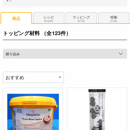
レシピ
ラッピング
特集
商品
8140件
977件
213件
トッピング材料
（全123件）
絞り込み