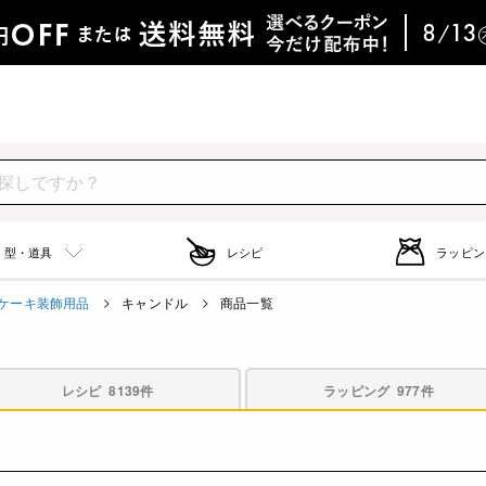
型・道具
レシピ
ラッピン
ケーキ装飾用品
キャンドル
商品一覧
レシピ
8139件
ラッピング
977件