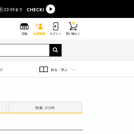
0
店舗
会員登録
ログイン
買い物かご
グ
知る・学ぶ
特集
213件