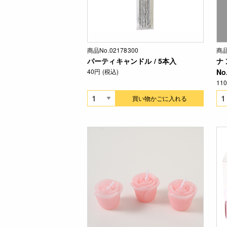
商品No.02178300
商品
パーティキャンドル / 5本入
ナ
40円 (税込)
No
11
買い物かごに入れる