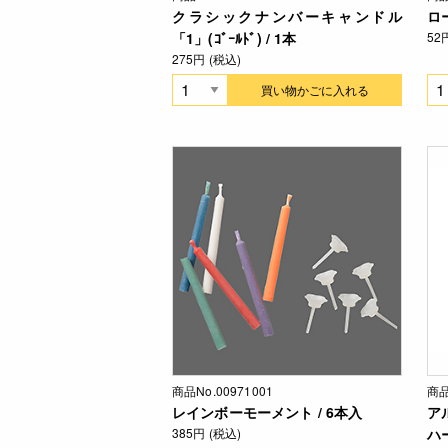
クラシックナンバーキャンドル
ロ
「1」(ｺﾞｰﾙﾄﾞ) / 1本
52
275円 (税込)
買い物かごに入れる
商品No.00971001
商品
レインボーモーメント / 6本入
ア
385円 (税込)
ハー