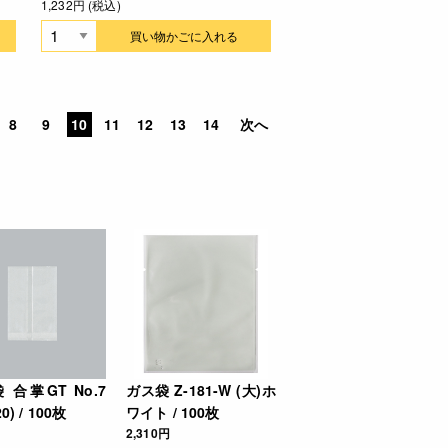
1,232円 (税込)
買い物かごに入れる
8
9
10
11
12
13
14
次へ
 合掌GT No.7
ガス袋 Z-181-W (大)ホ
20) / 100枚
ワイト / 100枚
2,310円