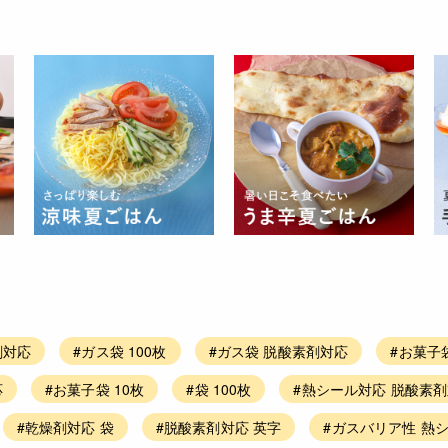
剤対応
#ガス袋 100枚
#ガス袋 脱酸素剤対応
#お菓子
応
#お菓子袋 10枚
#袋 100枚
#熱シール対応 脱酸素
#乾燥剤対応 袋
#脱酸素剤対応 英字
#ガスバリア性 熱