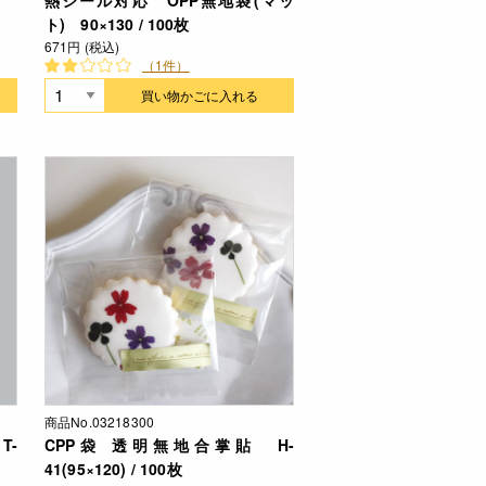
ト) 90×130 / 100枚
671円 (税込)
（1件）
買い物かごに入れる
商品No.03218300
T-
CPP袋 透明無地合掌貼 H-
41(95×120) / 100枚