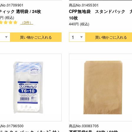
No.01709901
商品No.01455301
ティック 透明袋 / 24枚
CPP無地袋 スタンドパック 大
0円 (税込)
10枚
（3件）
440円 (税込)
買い物かごに入れる
買い物かごに入れる
No.01796500
商品No.03083705
リスタルパック（ﾃｰﾌﾟ付）
茶筋平袋5号 50枚 / 50枚