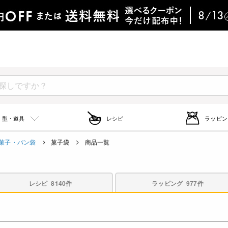
型・道具
レシピ
ラッピン
菓子・パン袋
菓子袋
商品一覧
レシピ
8140件
ラッピング
977件