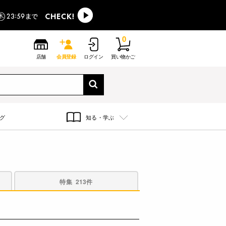
0
店舗
会員登録
ログイン
買い物かご
グ
知る・学ぶ
特集
213件