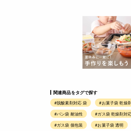
関連商品をタグで探す
#脱酸素剤対応 袋
#お菓子袋 乾燥
#パン袋 耐油性
#ガス袋 乾燥剤対
#ガス袋 個包装
#お菓子袋 透明