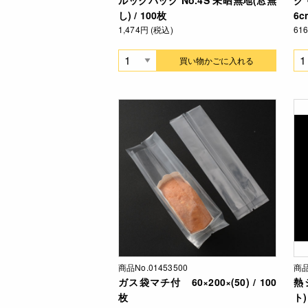
し) / 100枚
6c
1,474円 (税込)
61
買い物かごに入れる
商品No.01453500
商品
ガス袋マチ付 60×200×(50) / 100
熱
枚
ト)