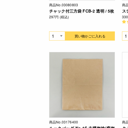
商品No.03080803
商品
チャック付三方袋 FCB-2 透明 / 5枚
ス
297円 (税込)
33
買い物かごに入れる
商品No.03176400
商品
ルックバッグ No.4S 未晒無地(窓無
ク