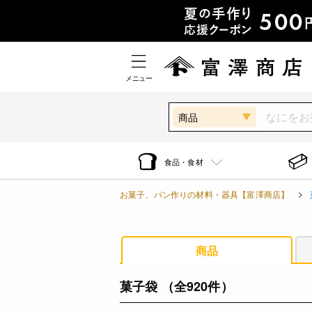
メニュー
商品
食品・食材
お菓子、パン作りの材料・器具【富澤商店】
商品
菓子袋
（全920件）