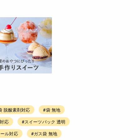
袋 脱酸素剤対応
#袋 無地
剤対応
#スイーツパック 透明
シール対応
#ガス袋 無地