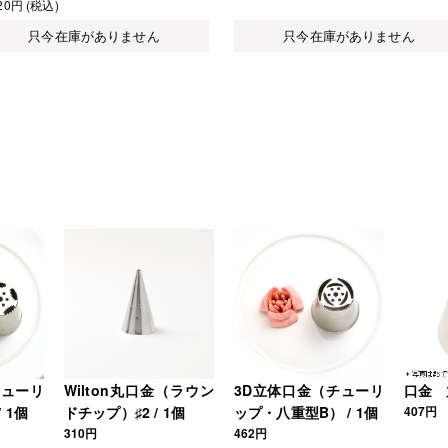
320円 (税込)
只今在庫がありません
只今在庫がありません
チューリ
Wilton丸口金（ラウン
3D立体口金（チューリ
口金 丸
 1個
ドチップ）♯2 / 1個
ップ・八重型B） / 1個
407円
310円
462円