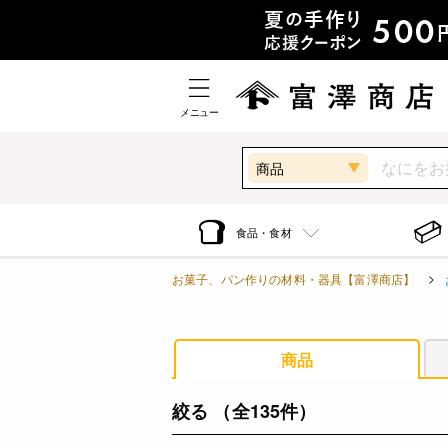
メニュー
商品
食品・食材
お菓子、パン作りの材料・器具【富澤商店】
商品
絞る
（全135件）