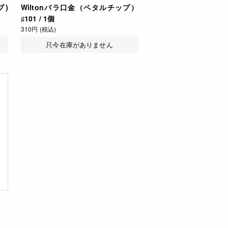
プ)
Wiltonバラ口金（ペタルチップ）
♯101 / 1個
310円 (税込)
只今在庫がありません