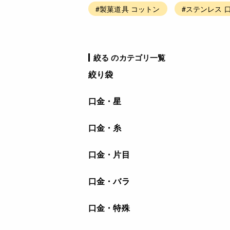
#製菓道具 コットン
#ステンレス 
絞る のカテゴリ一覧
絞り袋
口金・星
口金・糸
口金・片目
口金・バラ
口金・特殊