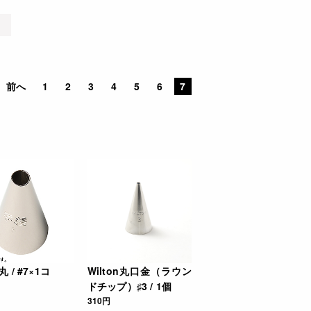
前へ
1
2
3
4
5
6
7
 / #7×1コ
Wilton丸口金（ラウン
ドチップ）♯3 / 1個
310円