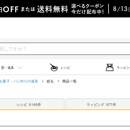
型・道具
レシピ
ラッピン
お菓子・パン作りの道具
絞る
商品一覧
レシピ
8140件
ラッピング
977件