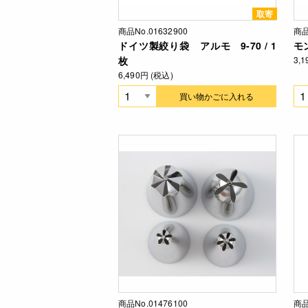
取寄
商品No.01632900
商品
ドイツ製絞り袋 アルモ 9-70 / 1
モン
枚
3,
6,490円 (税込)
買い物かごに入れる
商品No.01476100
商品