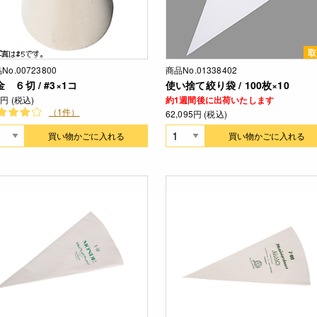
取
No.00723800
商品No.01338402
 ６切 / #3×1コ
使い捨て絞り袋 / 100枚×10
1円 (税込)
約1週間後に出荷いたします
（1件）
62,095円 (税込)
買い物かごに入れる
買い物かごに入れる