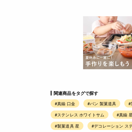
関連商品をタグで探す
#真鍮 口金
#パン 製菓道具
#ステンレス ホワイトサム
#真鍮 
#製菓道具 星
#デコレーション ス