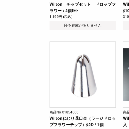
Wilton チップセット ドロップフ
W
ラワー / 4個ｾｯﾄ
♯1
1,199円 (税込)
31
只今在庫がありません
商品No.01854600
商品
Wiltonねじり花口金（ラージドロッ
Wi
プフラワーチップ）♯2D / 1個
入