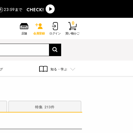
0
店舗
会員登録
ログイン
買い物かご
グ
知る・学ぶ
特集
213件