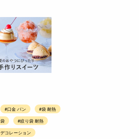
#口金 パン
#袋 耐熱
 袋
#絞り袋 耐熱
 デコレーション