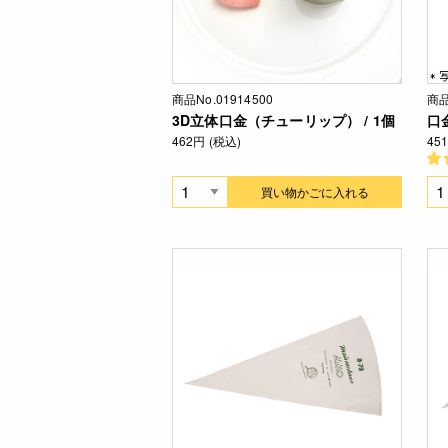
商品No.01914500
商品
3D立体口金（チューリップ） / 1個
口金
462円 (税込)
45
買い物かごに入れる