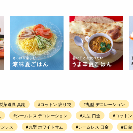
#製菓道具 真鍮
#コットン 絞り袋
#丸型 デコレーション
星
#シームレス デコレーション
#丸型 口金
#コットン
テンレス
#丸型 ホワイトサム
#シームレス 口金
#口金