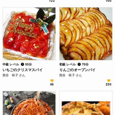
122
100
中級 レベル
50分
初級 レベル
70分
いちごのクリスマスパイ
りんごのオープンパイ
熊谷 裕子 さん
熊谷 裕子 さん
46
230