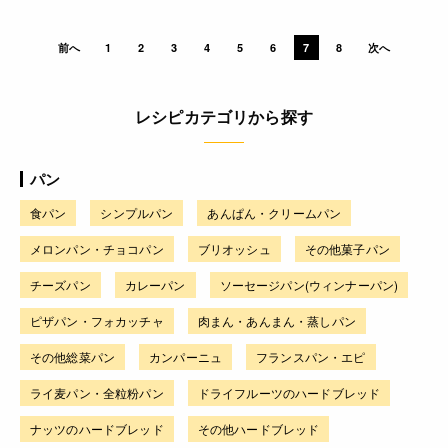
前へ
1
2
3
4
5
6
7
8
次へ
レシピカテゴリから探す
パン
食パン
シンプルパン
あんぱん・クリームパン
メロンパン・チョコパン
ブリオッシュ
その他菓子パン
チーズパン
カレーパン
ソーセージパン(ウィンナーパン)
ピザパン・フォカッチャ
肉まん・あんまん・蒸しパン
その他総菜パン
カンパーニュ
フランスパン・エピ
ライ麦パン・全粒粉パン
ドライフルーツのハードブレッド
ナッツのハードブレッド
その他ハードブレッド