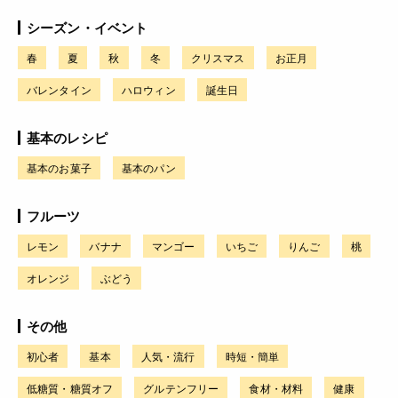
シーズン・イベント
春
夏
秋
冬
クリスマス
お正月
バレンタイン
ハロウィン
誕生日
基本のレシピ
基本のお菓子
基本のパン
フルーツ
レモン
バナナ
マンゴー
いちご
りんご
桃
オレンジ
ぶどう
その他
初心者
基本
人気・流行
時短・簡単
低糖質・糖質オフ
グルテンフリー
食材・材料
健康