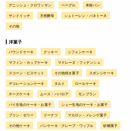
デニッシュ・クロワッサン
ベーグル
米粉パン
サンドイッチ
天然酵母
シュトーレン・パネトーネ
その他
洋菓子
パウンドケーキ
クッキー
シフォンケーキ
マフィン・カップケーキ
マドレーヌ・フィナンシェ
スコーン・ビスケット
その他焼き菓子
スポンジケーキ
デコレーションケーキ
タルト
ロールケーキ
チーズケーキ
ムース・ババロア
モンブラン
パイ生地のケーキ・お菓子
シュー生地のケーキ・お菓子
プリン・ゼリー
ドーナツ
マカロン・メレンゲ菓子
その他ケーキ
パンケーキ・クレープ・ワッフル
砂糖菓子