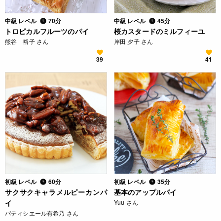
中級 レベル
70分
中級 レベル
45分
トロピカルフルーツのパイ
桜カスタードのミルフィーユ
熊谷 裕子 さん
岸田 夕子 さん
39
41
初級 レベル
60分
初級 レベル
35分
サクサクキャラメルピーカンパ
基本のアップルパイ
イ
Yuu さん
パティシエール有希乃 さん