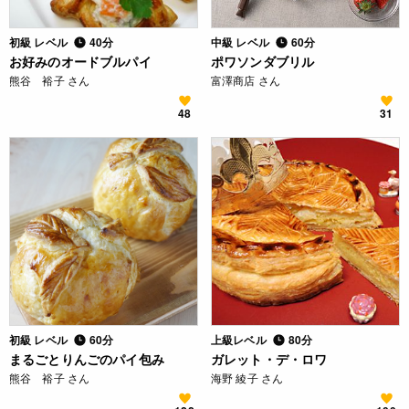
初級 レベル
40分
中級 レベル
60分
お好みのオードブルパイ
ポワソンダブリル
熊谷 裕子 さん
富澤商店 さん
48
31
初級 レベル
60分
上級レベル
80分
まるごとりんごのパイ包み
ガレット・デ・ロワ
熊谷 裕子 さん
海野 綾子 さん