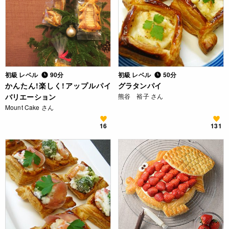
初級 レベル
90分
初級 レベル
50分
かんたん!楽しく!アップルパイ
グラタンパイ
バリエーション
熊谷 裕子 さん
Mount Cake さん
16
131