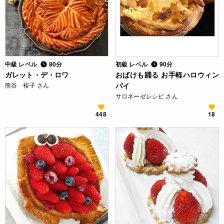
中級 レベル
80分
初級 レベル
90分
ガレット・デ・ロワ
おばけも踊る お手軽ハロウィン
熊谷 裕子 さん
パイ
サロネーゼレシピ さん
448
18