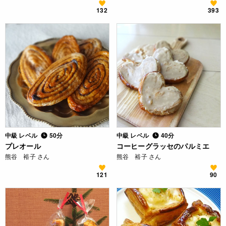
132
393
中級 レベル
50分
中級 レベル
40分
プレオール
コーヒーグラッセのパルミエ
熊谷 裕子 さん
熊谷 裕子 さん
121
90