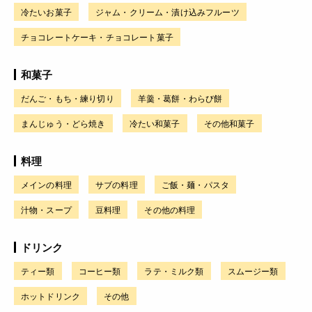
冷たいお菓子
ジャム・クリーム・漬け込みフルーツ
チョコレートケーキ・チョコレート菓子
和菓子
だんご・もち・練り切り
羊羹・葛餅・わらび餅
まんじゅう・どら焼き
冷たい和菓子
その他和菓子
料理
メインの料理
サブの料理
ご飯・麺・パスタ
汁物・スープ
豆料理
その他の料理
ドリンク
ティー類
コーヒー類
ラテ・ミルク類
スムージー類
ホットドリンク
その他