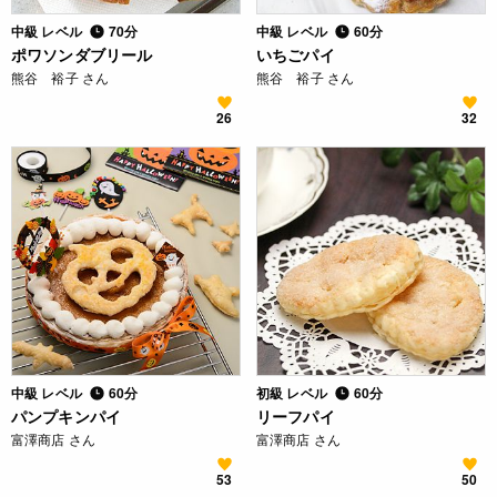
中級 レベル
70分
中級 レベル
60分
ポワソンダブリール
いちごパイ
熊谷 裕子 さん
熊谷 裕子 さん
26
32
中級 レベル
60分
初級 レベル
60分
パンプキンパイ
リーフパイ
富澤商店 さん
富澤商店 さん
53
50