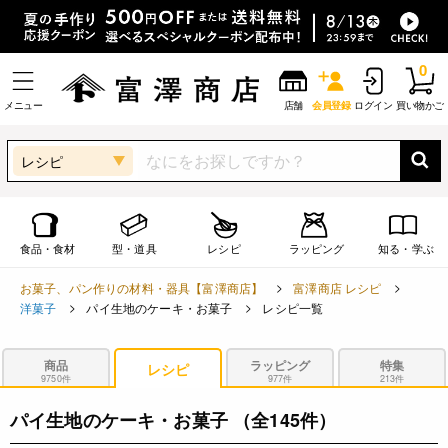
0
メニュー
店舗
会員登録
ログイン
買い物かご
レシピ
食品・食材
型・道具
レシピ
ラッピング
知る・学ぶ
お菓子、パン作りの材料・器具【富澤商店】
富澤商店 レシピ
洋菓子
パイ生地のケーキ・お菓子
レシピ一覧
商品
ラッピング
特集
レシピ
9750件
977件
213件
パイ生地のケーキ・お菓子
（全145件）