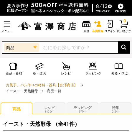
0
メニュー
店舗
会員登録
ログイン
買い物かご
商品
食品・食材
型・道具
レシピ
ラッピング
知る・学ぶ
お菓子、パン作りの材料・器具【富澤商店】
イースト・天然酵母
商品一覧
レシピ
ラッピング
特集
商品
8139件
977件
213件
イースト・天然酵母
（全41件）