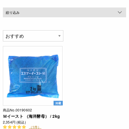
絞り込み
冷蔵
商品No.00190602
Ｍイースト （海洋酵母） / 2kg
2,354円 (税込)
（1件）