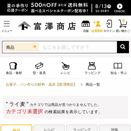
0
メニュー
店舗
会員登録
ログイン
買い物かご
商品
食品・食材
型・道具
レシピ
ラッピング
知る・学ぶ
お菓子、パン作りの材料・器具【富澤商店】
商品一覧
" ライ麦 "
カテゴリでは商品が見つかりませんでした。
カテゴリ未選択
の検索結果を表示しています。
レシピ
ラッピング
特集
商品