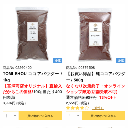
冷蔵
冷蔵
商品No.02260400
商品No.00376508
TOMI SHOU ココアパウダー /
【お買い得品】純ココアパウダ
1kg
ー / 500g
【富澤商店オリジナル】直輸入
なくなり次第終了・オンライン
100g当たり400
だからこの価格!
ショップ限定(店舗受取不可)
円未満
通常価格
2,937円
13%OFF
3,996円 (税込)
2,555円 (税込)
（6件）
買い物かごに入れる
買い物かごに入れる