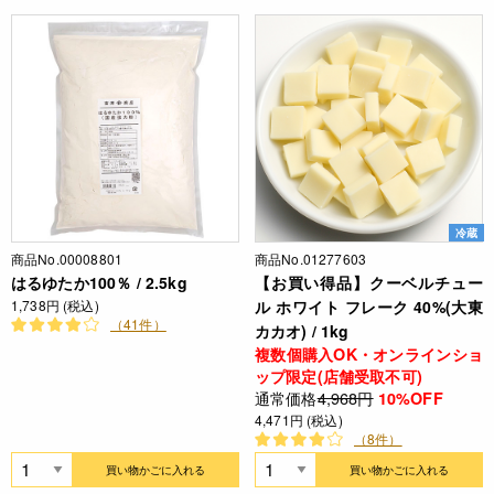
冷蔵
商品No.00008801
商品No.01277603
はるゆたか100％ / 2.5kg
【お買い得品】クーベルチュー
1,738円 (税込)
ル ホワイト フレーク 40%(大東
（41件）
カカオ) / 1kg
複数個購入OK・オンラインショ
ップ限定(店舗受取不可)
通常価格
4,968円
10%OFF
4,471円 (税込)
（8件）
買い物かごに入れる
買い物かごに入れる