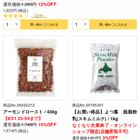
通常価格
1,393円
12%OFF
1,225円 (税込)
（32件）
買い物かごに入れる
買い物かごに入れる
商品No.00432212
商品No.00195301
アーモンドロースト / 430g
【お買い得品】よつ葉 脱脂粉
【8/31 23:59まで】
乳(スキムミルク) / 1kg
通常価格
1,749円
10%OFF
なくなり次第終了・オンライン
1,574円 (税込)
ショップ限定(店舗受取不可)
3%OFF
通常価格
1,617円