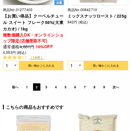
冷蔵
商品No.01277403
商品No.00842710
【お買い得品】クーベルチュー
ミックスナッツロースト / 225g
ル スイート フレーク56%(大東
842円 (税込)
カカオ) / 1kg
複数個購入OK・オンラインショ
ップ限定(店舗受取不可)
通常価格
4,881円
10%OFF
4,393円 (税込)
（14件）
買い物かごに入れる
買い物かごに入れる
前へ
1
2
3
4
5
6
7
8
9
次へ
こちらの商品もおすすめです