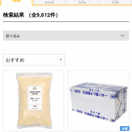
8140件
977件
213件
検索結果
（全9,812件）
絞り込み
冷蔵