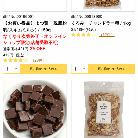
商品No.00196001
商品No.00818900
【お買い得品】よつ葉 脱脂粉
くるみ チャンドラー種 / 1kg
乳(スキムミルク) / 150g
2,548円 (税込)
（62件）
なくなり次第終了・オンライン
ショップ限定(店舗受取不可)
2%OFF
通常価格
421円
412円 (税込)
（28件）
買い物かごに入れる
買い物かごに入れる