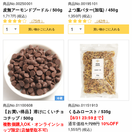
商品No.00250001
商品No.00195101
皮無アーモンドプードル / 500g
よつ葉バター(加塩) / 450g
1,717円 (税込)
1,350円 (税込)
（75件）
（42件）
買い物かごに入れる
買い物かごに入れる
冷蔵
商品No.01100608
商品No.01151913
【お買い得品】溶けにくいチョ
くるみロースト / 535g
【8/31 23:59まで】
コチップ / 500g
通常価格
1,728円
10%OFF
複数個購入OK・オンラインショ
1,555円 (税込)
ップ限定(店舗受取不可)