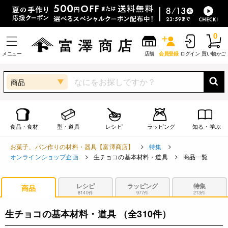
0
メニュー
店舗
会員登録
ログイン
買い物かご
商品
食品・食材
型・道具
レシピ
ラッピング
知る・学ぶ
お菓子、パン作りの材料・器具【富澤商店】
特集
オンラインショップ企画
生チョコの基本材料・道具
商品一覧
レシピ
ラッピング
特集
商品
8140件
977件
213件
生チョコの基本材料・道具
（全310件）