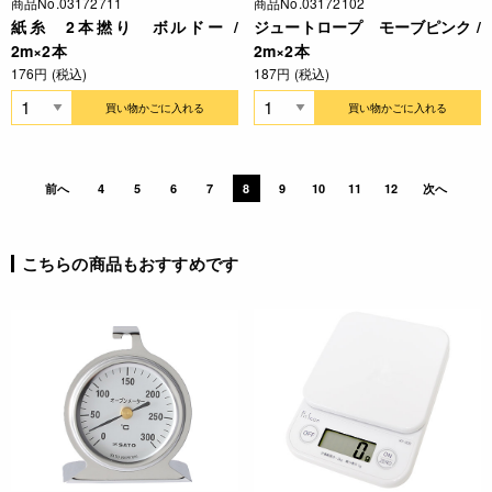
商品No.03172711
商品No.03172102
紙糸 2本撚り ボルドー /
ジュートロープ モーブピンク /
2m×2本
2m×2本
176円 (税込)
187円 (税込)
買い物かごに入れる
買い物かごに入れる
前へ
4
5
6
7
8
9
10
11
12
次へ
こちらの商品もおすすめです