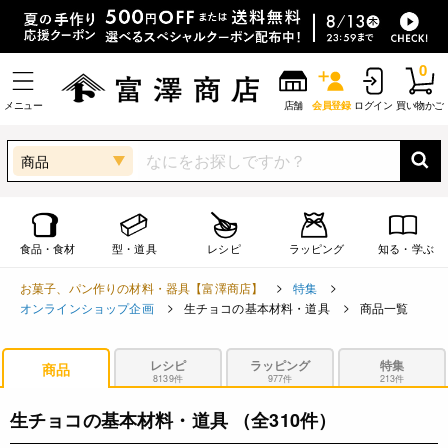
0
メニュー
店舗
会員登録
ログイン
買い物かご
商品
食品・食材
型・道具
レシピ
ラッピング
知る・学ぶ
お菓子、パン作りの材料・器具【富澤商店】
特集
オンラインショップ企画
生チョコの基本材料・道具
商品一覧
レシピ
ラッピング
特集
商品
8139件
977件
213件
生チョコの基本材料・道具
（全310件）