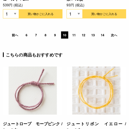
539円 (税込)
93円 (税込)
買い物かごに入れる
買い物かごに入れる
前へ
6
7
8
9
10
11
12
13
14
次へ
こちらの商品もおすすめです
ジュートロープ モーブピンク /
ジュートリボン イエロー /