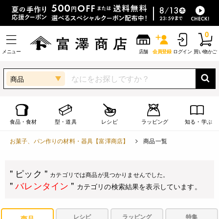
0
メニュー
店舗
会員登録
ログイン
買い物かご
商品
食品・食材
型・道具
レシピ
ラッピング
知る・学ぶ
お菓子、パン作りの材料・器具【富澤商店】
商品一覧
" ピック "
カテゴリでは商品が見つかりませんでした。
"
バレンタイン
"
カテゴリの検索結果を表示しています。
レシピ
ラッピング
特集
商品