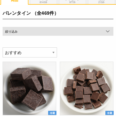
8140件
977件
213件
バレンタイン
（全469件）
絞り込み
冷蔵
冷蔵