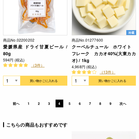
冷蔵
商品No.02200202
商品No.01277600
愛媛県産 ドライ甘夏ピール /
クーベルチュール ホワイト
80g
フレーク カカオ40%(大東カカ
594円 (税込)
オ) / 1kg
（3件）
4,968円 (税込)
（13件）
買い物かごに入れる
買い物かごに入れる
前へ
1
2
3
4
5
6
7
8
9
次へ
こちらの商品もおすすめです