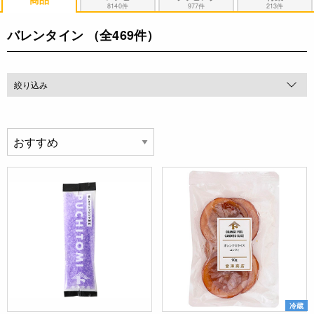
8140件
977件
213件
バレンタイン
（全469件）
絞り込み
冷蔵