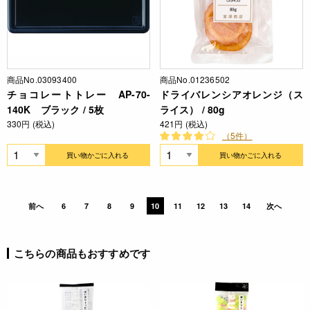
商品No.03093400
商品No.01236502
チョコレートトレー AP-70-
ドライバレンシアオレンジ（ス
140K ブラック / 5枚
ライス） / 80g
330円 (税込)
421円 (税込)
（5件）
買い物かごに入れる
買い物かごに入れる
前へ
6
7
8
9
10
11
12
13
14
次へ
こちらの商品もおすすめです