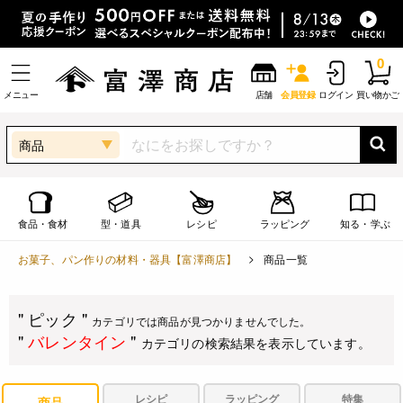
0
メニュー
店舗
会員登録
ログイン
買い物かご
商品
食品・食材
型・道具
レシピ
ラッピング
知る・学ぶ
お菓子、パン作りの材料・器具【富澤商店】
商品一覧
" ピック "
カテゴリでは商品が見つかりませんでした。
"
バレンタイン
"
カテゴリの検索結果を表示しています。
レシピ
ラッピング
特集
商品